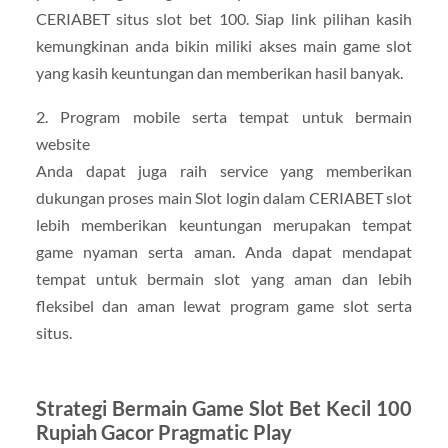
CERIABET situs slot bet 100. Siap link pilihan kasih
kemungkinan anda bikin miliki akses main game slot
yang kasih keuntungan dan memberikan hasil banyak.
2. Program mobile serta tempat untuk bermain
website
Anda dapat juga raih service yang memberikan
dukungan proses main Slot login dalam CERIABET slot
lebih memberikan keuntungan merupakan tempat
game nyaman serta aman. Anda dapat mendapat
tempat untuk bermain slot yang aman dan lebih
fleksibel dan aman lewat program game slot serta
situs.
Strategi Bermain Game Slot Bet Kecil 100
Rupiah Gacor Pragmatic Play