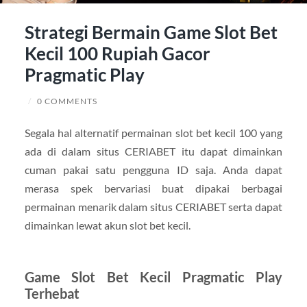
Strategi Bermain Game Slot Bet
Kecil 100 Rupiah Gacor
Pragmatic Play
/
0 COMMENTS
Segala hal alternatif permainan slot bet kecil 100 yang
ada di dalam situs CERIABET itu dapat dimainkan
cuman pakai satu pengguna ID saja. Anda dapat
merasa spek bervariasi buat dipakai berbagai
permainan menarik dalam situs CERIABET serta dapat
dimainkan lewat akun slot bet kecil.
Game Slot Bet Kecil Pragmatic Play
Terhebat