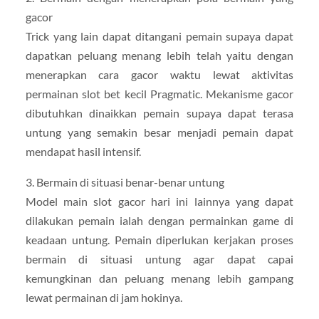
gacor
Trick yang lain dapat ditangani pemain supaya dapat
dapatkan peluang menang lebih telah yaitu dengan
menerapkan cara gacor waktu lewat aktivitas
permainan slot bet kecil Pragmatic. Mekanisme gacor
dibutuhkan dinaikkan pemain supaya dapat terasa
untung yang semakin besar menjadi pemain dapat
mendapat hasil intensif.
3. Bermain di situasi benar-benar untung
Model main slot gacor hari ini lainnya yang dapat
dilakukan pemain ialah dengan permainkan game di
keadaan untung. Pemain diperlukan kerjakan proses
bermain di situasi untung agar dapat capai
kemungkinan dan peluang menang lebih gampang
lewat permainan di jam hokinya.