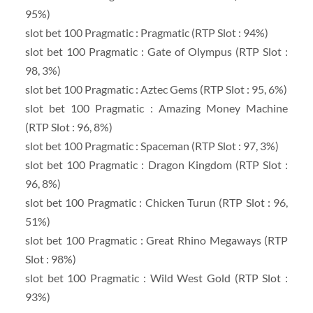
95%)
slot bet 100 Pragmatic : Pragmatic (RTP Slot : 94%)
slot bet 100 Pragmatic : Gate of Olympus (RTP Slot :
98, 3%)
slot bet 100 Pragmatic : Aztec Gems (RTP Slot : 95, 6%)
slot bet 100 Pragmatic : Amazing Money Machine
(RTP Slot : 96, 8%)
slot bet 100 Pragmatic : Spaceman (RTP Slot : 97, 3%)
slot bet 100 Pragmatic : Dragon Kingdom (RTP Slot :
96, 8%)
slot bet 100 Pragmatic : Chicken Turun (RTP Slot : 96,
51%)
slot bet 100 Pragmatic : Great Rhino Megaways (RTP
Slot : 98%)
slot bet 100 Pragmatic : Wild West Gold (RTP Slot :
93%)