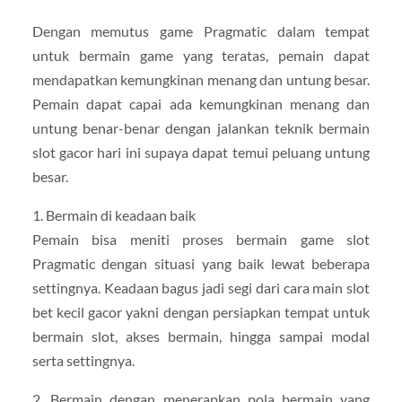
Dengan memutus game Pragmatic dalam tempat
untuk bermain game yang teratas, pemain dapat
mendapatkan kemungkinan menang dan untung besar.
Pemain dapat capai ada kemungkinan menang dan
untung benar-benar dengan jalankan teknik bermain
slot gacor hari ini supaya dapat temui peluang untung
besar.
1. Bermain di keadaan baik
Pemain bisa meniti proses bermain game slot
Pragmatic dengan situasi yang baik lewat beberapa
settingnya. Keadaan bagus jadi segi dari cara main slot
bet kecil gacor yakni dengan persiapkan tempat untuk
bermain slot, akses bermain, hingga sampai modal
serta settingnya.
2. Bermain dengan menerapkan pola bermain yang