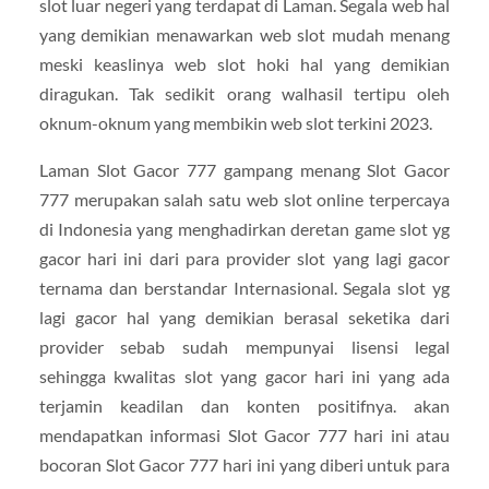
slot luar negeri yang terdapat di Laman. Segala web hal
yang demikian menawarkan web slot mudah menang
meski keaslinya web slot hoki hal yang demikian
diragukan. Tak sedikit orang walhasil tertipu oleh
oknum-oknum yang membikin web slot terkini 2023.
Laman Slot Gacor 777 gampang menang Slot Gacor
777 merupakan salah satu web slot online terpercaya
di Indonesia yang menghadirkan deretan game slot yg
gacor hari ini dari para provider slot yang lagi gacor
ternama dan berstandar Internasional. Segala slot yg
lagi gacor hal yang demikian berasal seketika dari
provider sebab sudah mempunyai lisensi legal
sehingga kwalitas slot yang gacor hari ini yang ada
terjamin keadilan dan konten positifnya. akan
mendapatkan informasi Slot Gacor 777 hari ini atau
bocoran Slot Gacor 777 hari ini yang diberi untuk para