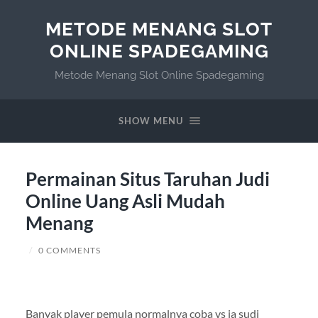
METODE MENANG SLOT
ONLINE SPADEGAMING
Metode Menang Slot Online Spadegaming
SHOW MENU
Permainan Situs Taruhan Judi
Online Uang Asli Mudah
Menang
/
0 COMMENTS
Banyak player pemula normalnya coba vs ia sudi