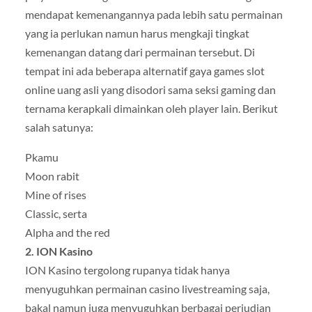
mendapat kemenangannya pada lebih satu permainan
yang ia perlukan namun harus mengkaji tingkat
kemenangan datang dari permainan tersebut. Di
tempat ini ada beberapa alternatif gaya games slot
online uang asli yang disodori sama seksi gaming dan
ternama kerapkali dimainkan oleh player lain. Berikut
salah satunya:
Pkamu
Moon rabit
Mine of rises
Classic, serta
Alpha and the red
2. ION Kasino
ION Kasino tergolong rupanya tidak hanya
menyuguhkan permainan casino livestreaming saja,
bakal namun juga menyuguhkan berbagai perjudian