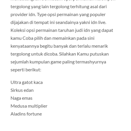
tergolong yang lain tergolong terhitung asal dari
provider idn. Type opsi permainan yang populer
dijajakan di tempat ini seandainya yakni idn live.
Koleksi opsi permainan taruhan judi idn yang dapat
kamu Coba pilih dan memainkan pada sini
kenyataannya begitu banyak dan terlalu menarik
tergolong untuk dicoba. Silahkan Kamu putuskan
sejumlah kumpulan game paling termashyurnya
seperti berikut:
Ultra gatot kaca
Sirkus edan
Naga emas
Medusa multiplier
Aladins fortune