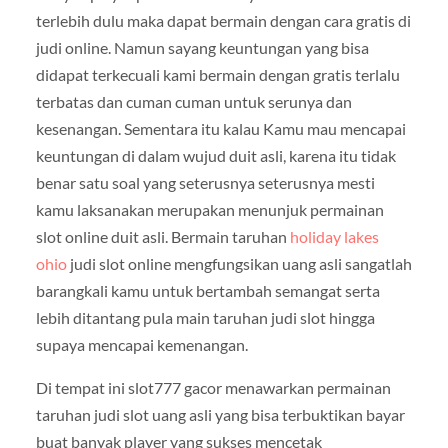
terlebih dulu maka dapat bermain dengan cara gratis di
judi online. Namun sayang keuntungan yang bisa
didapat terkecuali kami bermain dengan gratis terlalu
terbatas dan cuman cuman untuk serunya dan
kesenangan. Sementara itu kalau Kamu mau mencapai
keuntungan di dalam wujud duit asli, karena itu tidak
benar satu soal yang seterusnya seterusnya mesti
kamu laksanakan merupakan menunjuk permainan
slot online duit asli. Bermain taruhan
holiday lakes
ohio
judi slot online mengfungsikan uang asli sangatlah
barangkali kamu untuk bertambah semangat serta
lebih ditantang pula main taruhan judi slot hingga
supaya mencapai kemenangan.
Di tempat ini slot777 gacor menawarkan permainan
taruhan judi slot uang asli yang bisa terbuktikan bayar
buat banyak player yang sukses mencetak