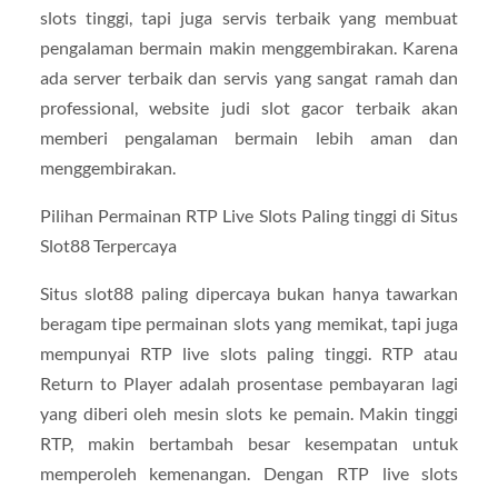
slots tinggi, tapi juga servis terbaik yang membuat
pengalaman bermain makin menggembirakan. Karena
ada server terbaik dan servis yang sangat ramah dan
professional, website judi slot gacor terbaik akan
memberi pengalaman bermain lebih aman dan
menggembirakan.
Pilihan Permainan RTP Live Slots Paling tinggi di Situs
Slot88 Terpercaya
Situs slot88 paling dipercaya bukan hanya tawarkan
beragam tipe permainan slots yang memikat, tapi juga
mempunyai RTP live slots paling tinggi. RTP atau
Return to Player adalah prosentase pembayaran lagi
yang diberi oleh mesin slots ke pemain. Makin tinggi
RTP, makin bertambah besar kesempatan untuk
memperoleh kemenangan. Dengan RTP live slots