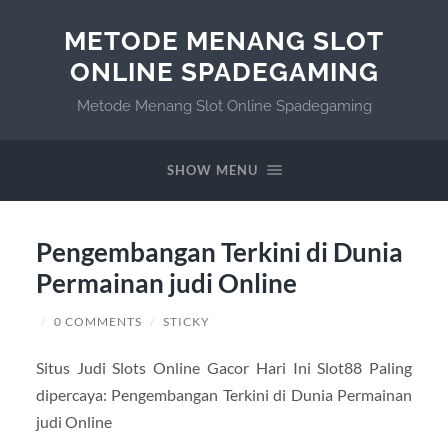
METODE MENANG SLOT
ONLINE SPADEGAMING
Metode Menang Slot Online Spadegaming
SHOW MENU
Pengembangan Terkini di Dunia
Permainan judi Online
/
0 COMMENTS
/
STICKY
Situs Judi Slots Online Gacor Hari Ini Slot88 Paling
dipercaya: Pengembangan Terkini di Dunia Permainan
judi Online