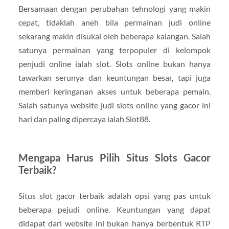
Bersamaan dengan perubahan tehnologi yang makin
cepat, tidaklah aneh bila permainan judi online
sekarang makin disukai oleh beberapa kalangan. Salah
satunya permainan yang terpopuler di kelompok
penjudi online ialah slot. Slots online bukan hanya
tawarkan serunya dan keuntungan besar, tapi juga
memberi keringanan akses untuk beberapa pemain.
Salah satunya website judi slots online yang gacor ini
hari dan paling dipercaya ialah Slot88.
Mengapa Harus Pilih Situs Slots Gacor
Terbaik?
Situs slot gacor terbaik adalah opsi yang pas untuk
beberapa pejudi online. Keuntungan yang dapat
didapat dari website ini bukan hanya berbentuk RTP