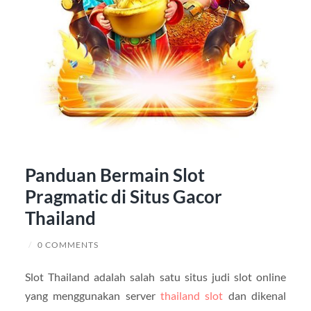
Panduan Bermain Slot
Pragmatic di Situs Gacor
Thailand
/
0 COMMENTS
Slot Thailand adalah salah satu situs judi slot online
yang menggunakan server
thailand slot
dan dikenal