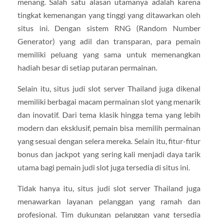
menang. Salah satu alasan utamanya adalah karena
tingkat kemenangan yang tinggi yang ditawarkan oleh
situs ini. Dengan sistem RNG (Random Number
Generator) yang adil dan transparan, para pemain
memiliki peluang yang sama untuk memenangkan
hadiah besar di setiap putaran permainan.
Selain itu, situs judi slot server Thailand juga dikenal
memiliki berbagai macam permainan slot yang menarik
dan inovatif. Dari tema klasik hingga tema yang lebih
modern dan eksklusif, pemain bisa memilih permainan
yang sesuai dengan selera mereka. Selain itu, fitur-fitur
bonus dan jackpot yang sering kali menjadi daya tarik
utama bagi pemain judi slot juga tersedia di situs ini.
Tidak hanya itu, situs judi slot server Thailand juga
menawarkan layanan pelanggan yang ramah dan
profesional. Tim dukungan pelanggan yang tersedia