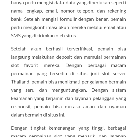
hanya perlu mengisi data-data yang diperlukan seperti
nama lengkap, email, nomor telepon, dan rekening
bank. Setelah mengisi formulir dengan benar, pemain
perlu mengkonfirmasi akun mereka melalui email atau
SMS yang dikirimkan oleh situs.
Setelah akun berhasil terverifikasi, pemain bisa
langsung melakukan deposit dan memulai permainan
slot favorit mereka. Dengan berbagai macam
permainan yang tersedia di situs judi slot server
Thailand, pemain bisa menikmati pengalaman bermain
yang seru dan menguntungkan. Dengan sistem
keamanan yang terjamin dan layanan pelanggan yang
responsif, pemain bisa merasa aman dan nyaman
dalam bermain di situs ini.
Dengan tingkat kemenangan yang tinggi, berbagai
macam permainan slot yang menarik, dan layanan