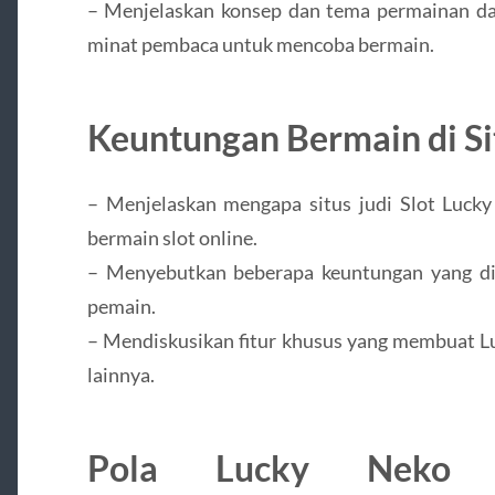
– Menjelaskan konsep dan tema permainan d
minat pembaca untuk mencoba bermain.
Keuntungan Bermain di Si
– Menjelaskan mengapa situs judi Slot Lucky
bermain slot online.
– Menyebutkan beberapa keuntungan yang dit
pemain.
– Mendiskusikan fitur khusus yang membuat Luc
lainnya.
Pola Lucky Neko y