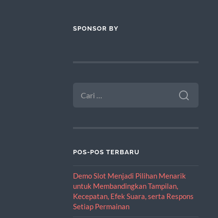
SPONSOR BY
CARI
UNTUK:
POS-POS TERBARU
Demo Slot Menjadi Pilihan Menarik
untuk Membandingkan Tampilan,
Kecepatan, Efek Suara, serta Respons
Setiap Permainan