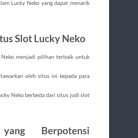
alam Lucky Neko yang dapat menarik
tus Slot Lucky Neko
 Neko menjadi pilihan terbaik untuk
awarkan oleh situs ini kepada para
ky Neko berbeda dari situs judi slot
ang Berpotensi