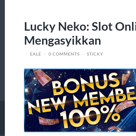
Lucky Neko: Slot Onl
Mengasyikkan
/
EALE
/
0 COMMENTS
/
STICKY