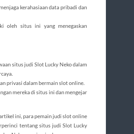
enjaga kerahasiaan data pribadi dan
iki oleh situs ini yang menegaskan
aan situs judi Slot Lucky Neko dalam
rcaya.
 privasi dalam bermain slot online.
an mereka di situs ini dan mengejar
ikel ini, para pemain judi slot online
perinci tentang situs judi Slot Lucky