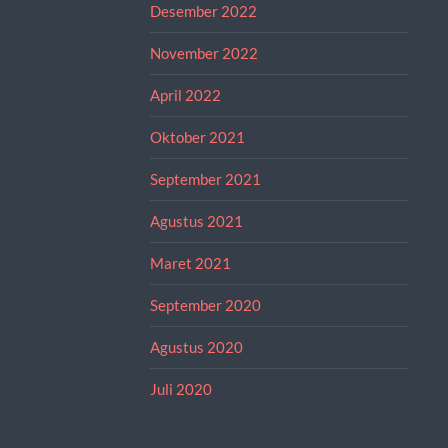
Desember 2022
November 2022
April 2022
Oktober 2021
September 2021
Agustus 2021
Maret 2021
September 2020
Agustus 2020
Juli 2020