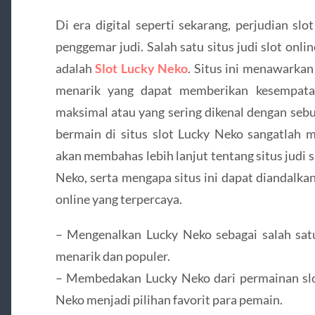
Di era digital seperti sekarang, perjudian sl
penggemar judi. Salah satu situs judi slot onl
adalah
Slot Lucky Neko
. Situs ini menawarka
menarik yang dapat memberikan kesempat
maksimal atau yang sering dikenal dengan sebu
bermain di situs slot Lucky Neko sangatlah 
akan membahas lebih lanjut tentang situs judi 
Neko, serta mengapa situs ini dapat diandalk
online yang terpercaya.
– Mengenalkan Lucky Neko sebagai salah satu
menarik dan populer.
– Membedakan Lucky Neko dari permainan slo
Neko menjadi pilihan favorit para pemain.