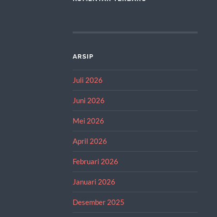
ARSIP
Juli 2026
Juni 2026
Mei 2026
April 2026
Februari 2026
Januari 2026
Desember 2025