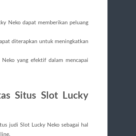
ky Neko dapat memberikan peluang
apat diterapkan untuk meningkatkan
 Neko yang efektif dalam mencapai
as Situs Slot Lucky
tus judi Slot Lucky Neko sebagai hal
line.