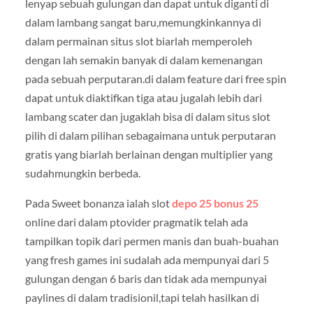
lenyap sebuah gulungan dan dapat untuk diganti di
dalam lambang sangat baru,memungkinkannya di
dalam permainan situs slot biarlah memperoleh
dengan lah semakin banyak di dalam kemenangan
pada sebuah perputaran.di dalam feature dari free spin
dapat untuk diaktifkan tiga atau jugalah lebih dari
lambang scater dan jugaklah bisa di dalam situs slot
pilih di dalam pilihan sebagaimana untuk perputaran
gratis yang biarlah berlainan dengan multiplier yang
sudahmungkin berbeda.
Pada Sweet bonanza ialah slot
depo 25 bonus 25
online dari dalam ptovider pragmatik telah ada
tampilkan topik dari permen manis dan buah-buahan
yang fresh games ini sudalah ada mempunyai dari 5
gulungan dengan 6 baris dan tidak ada mempunyai
paylines di dalam tradisionil,tapi telah hasilkan di