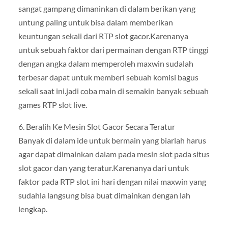
sangat gampang dimaninkan di dalam berikan yang
untung paling untuk bisa dalam memberikan
keuntungan sekali dari RTP slot gacor.Karenanya
untuk sebuah faktor dari permainan dengan RTP tinggi
dengan angka dalam memperoleh maxwin sudalah
terbesar dapat untuk memberi sebuah komisi bagus
sekali saat ini.jadi coba main di semakin banyak sebuah
games RTP slot live.
6. Beralih Ke Mesin Slot Gacor Secara Teratur
Banyak di dalam ide untuk bermain yang biarlah harus
agar dapat dimainkan dalam pada mesin slot pada situs
slot gacor dan yang teratur.Karenanya dari untuk
faktor pada RTP slot ini hari dengan nilai maxwin yang
sudahla langsung bisa buat dimainkan dengan lah
lengkap.