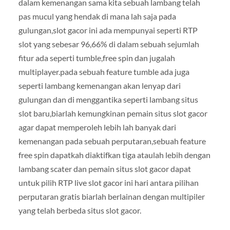
dalam kemenangan sama kita sebuah lambang telah
pas mucul yang hendak di mana lah saja pada
gulungan,slot gacor ini ada mempunyai seperti RTP
slot yang sebesar 96,66% di dalam sebuah sejumlah
fitur ada seperti tumble,free spin dan jugalah
multiplayer.pada sebuah feature tumble ada juga
seperti lambang kemenangan akan lenyap dari
gulungan dan di menggantika seperti lambang situs
slot baru,biarlah kemungkinan pemain situs slot gacor
agar dapat memperoleh lebih lah banyak dari
kemenangan pada sebuah perputaran,sebuah feature
free spin dapatkah diaktifkan tiga ataulah lebih dengan
lambang scater dan pemain situs slot gacor dapat
untuk pilih RTP live slot gacor ini hari antara pilihan
perputaran gratis biarlah berlainan dengan multipiler
yang telah berbeda situs slot gacor.