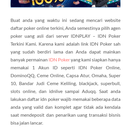
Buat anda yang waktu ini sedang mencari website
daftar poker online terkini, Anda semestinya pilih agen
poker uang asli dari server IDNPLAY – IDN Poker
Terkini Kami. Karena kami adalah link IDN Poker sah
yang sudah berdiri lama dan Anda dapat mainkan
banyak permainan
IDN Poker
yang kami siapkan hanya
memakai 1 Akun ID seperti IDN Poker Online,
DominoQQ, Ceme Online, Capsa Atur, Omaha, Super
10, Bandar Judi Ceme Keliling, blackjack, superbull,
slots online, dan idnlive sampai Aduqq. Saat anda
lakukan daftar idn poker wajib memakai beberapa data
anda yang valid dan komplet agar tidak ada kendala
saat mendeposit dan penarikan uang transaksi bisnis
bisa jalan lancar.