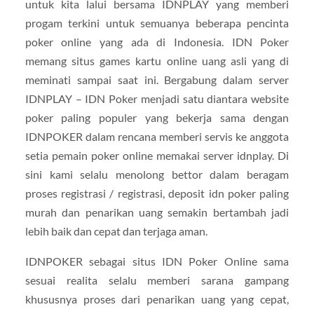
untuk kita lalui bersama IDNPLAY yang memberi
progam terkini untuk semuanya beberapa pencinta
poker online yang ada di Indonesia. IDN Poker
memang situs games kartu online uang asli yang di
meminati sampai saat ini. Bergabung dalam server
IDNPLAY – IDN Poker menjadi satu diantara website
poker paling populer yang bekerja sama dengan
IDNPOKER dalam rencana memberi servis ke anggota
setia pemain poker online memakai server idnplay. Di
sini kami selalu menolong bettor dalam beragam
proses registrasi / registrasi, deposit idn poker paling
murah dan penarikan uang semakin bertambah jadi
lebih baik dan cepat dan terjaga aman.
IDNPOKER sebagai situs IDN Poker Online sama
sesuai realita selalu memberi sarana gampang
khususnya proses dari penarikan uang yang cepat,