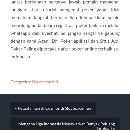
lantas berkenaan bertanya jawab pemain mengenai
langkah atau tutorial mengenai poker yang tidak
memahami langkah bermain. Satu kembali kami selalu
menolong anda dalam registrasi poker baik itu melalui
whatsapp dan livechat. So jangan sangsi ya gabung
dengan kami Agen IDN Poker aplikasi dan Situs Judi
Poker Paling dipercaya daftar poker online terbaik se-
indonesia.
Categories:
Uncategorized
« Petualangan di Cosmos di Slot Spaceman
Mengapa Liga Indonesia Menawarkan Banyak Peluang
Taruhan? »