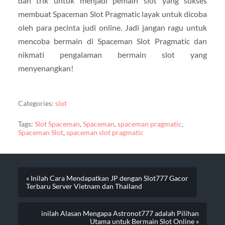
dan trik untuk menjadi pemain slot yang sukses
membuat Spaceman Slot Pragmatic layak untuk dicoba
oleh para pecinta judi online. Jadi jangan ragu untuk
mencoba bermain di Spaceman Slot Pragmatic dan
nikmati pengalaman bermain slot yang
menyenangkan!
Categories:
slot
Tags:
Slot Spaceman
,
Spaceman
,
spaceman pragmatic
,
Spaceman Slot
,
spaceman slot pragmatic
« Inilah Cara Mendapatkan JP dengan Slot777 Gacor
Terbaru Server Vietnam dan Thailand
inilah Alasan Mengapa Astronot777 adalah Pilihan
Utama untuk Bermain Slot Online »