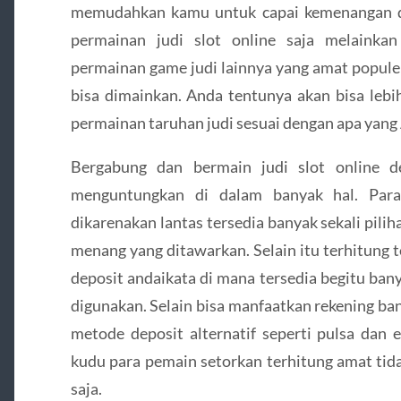
memudahkan kamu untuk capai kemenangan d
permainan judi slot online saja melainkan
permainan game judi lainnya yang amat popul
bisa dimainkan. Anda tentunya akan bisa le
permainan taruhan judi sesuai dengan apa yang 
Bergabung dan bermain judi slot online d
menguntungkan di dalam banyak hal. Para
dikarenakan lantas tersedia banyak sekali pili
menang yang ditawarkan. Selain itu terhitung 
deposit andaikata di mana tersedia begitu ban
digunakan. Selain bisa manfaatkan rekening ban
metode deposit alternatif seperti pulsa dan 
kudu para pemain setorkan terhitung amat tid
saja.