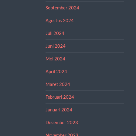
September 2024
Agustus 2024
Juli 2024
Juni 2024
Mei 2024
April 2024
Maret 2024
Februari 2024
Januari 2024
Desember 2023
November 2023