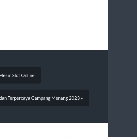
Mesin Slot Online
k dan Terpercaya Gampang Menang 2023 »