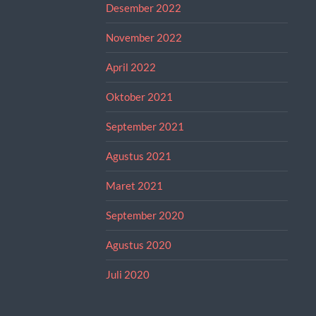
Desember 2022
November 2022
April 2022
Oktober 2021
September 2021
Agustus 2021
Maret 2021
September 2020
Agustus 2020
Juli 2020