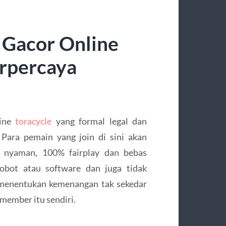
t Gacor Online
erpercaya
line
toracycle
yang formal legal dan
. Para pemain yang join di sini akan
 nyaman, 100% fairplay dan bebas
robot atau software dan juga tidak
 menentukan kemenangan tak sekedar
 member itu sendiri.