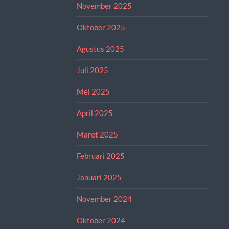
November 2025
Oktober 2025
Agustus 2025
Juli 2025
Mei 2025
April 2025
Maret 2025
Februari 2025
Januari 2025
November 2024
Oktober 2024