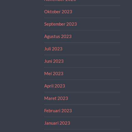
Oktober 2023
September 2023
Agustus 2023
Juli 2023
Juni 2023
Mei 2023
April 2023
Maret 2023
Februari 2023
Januari 2023