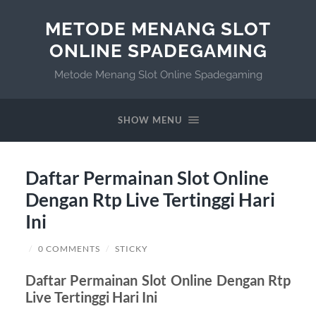
METODE MENANG SLOT
ONLINE SPADEGAMING
Metode Menang Slot Online Spadegaming
SHOW MENU
Daftar Permainan Slot Online
Dengan Rtp Live Tertinggi Hari
Ini
/
0 COMMENTS
/
STICKY
Daftar Permainan Slot Online Dengan Rtp
Live Tertinggi Hari Ini