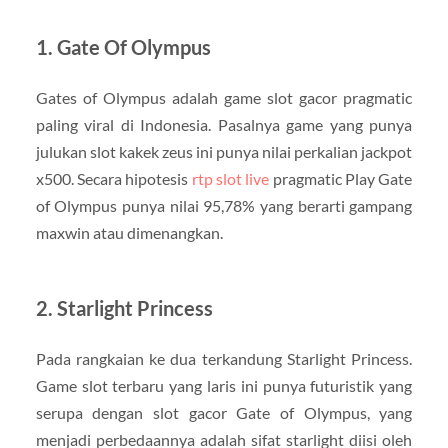
1. Gate Of Olympus
Gates of Olympus adalah game slot gacor pragmatic
paling viral di Indonesia. Pasalnya game yang punya
julukan slot kakek zeus ini punya nilai perkalian jackpot
x500. Secara hipotesis
rtp slot live
pragmatic Play Gate
of Olympus punya nilai 95,78% yang berarti gampang
maxwin atau dimenangkan.
2. Starlight Princess
Pada rangkaian ke dua terkandung Starlight Princess.
Game slot terbaru yang laris ini punya futuristik yang
serupa dengan slot gacor Gate of Olympus, yang
menjadi perbedaannya adalah sifat starlight diisi oleh