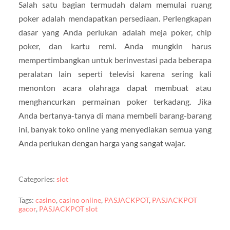
Salah satu bagian termudah dalam memulai ruang
poker adalah mendapatkan persediaan. Perlengkapan
dasar yang Anda perlukan adalah meja poker, chip
poker, dan kartu remi. Anda mungkin harus
mempertimbangkan untuk berinvestasi pada beberapa
peralatan lain seperti televisi karena sering kali
menonton acara olahraga dapat membuat atau
menghancurkan permainan poker terkadang. Jika
Anda bertanya-tanya di mana membeli barang-barang
ini, banyak toko online yang menyediakan semua yang
Anda perlukan dengan harga yang sangat wajar.
Categories:
slot
Tags:
casino
,
casino online
,
PASJACKPOT
,
PASJACKPOT
gacor
,
PASJACKPOT slot