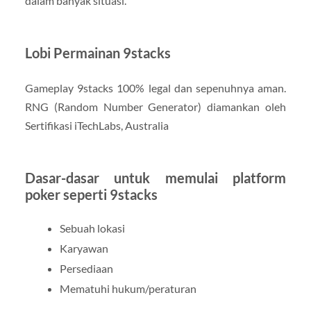
dalam banyak situasi.
Lobi Permainan 9stacks
Gameplay 9stacks 100% legal dan sepenuhnya aman.
RNG (Random Number Generator) diamankan oleh
Sertifikasi iTechLabs, Australia
Dasar-dasar untuk memulai platform
poker seperti 9stacks
Sebuah lokasi
Karyawan
Persediaan
Mematuhi hukum/peraturan