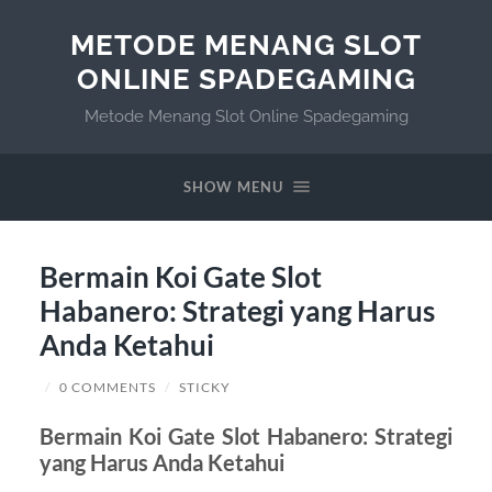
METODE MENANG SLOT
ONLINE SPADEGAMING
Metode Menang Slot Online Spadegaming
SHOW MENU
Bermain Koi Gate Slot
Habanero: Strategi yang Harus
Anda Ketahui
/
0 COMMENTS
/
STICKY
Bermain Koi Gate Slot Habanero: Strategi
yang Harus Anda Ketahui