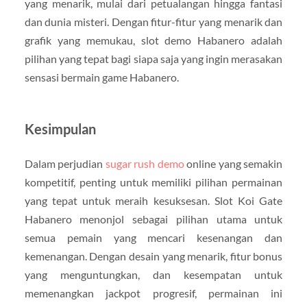
yang menarik, mulai dari petualangan hingga fantasi
dan dunia misteri. Dengan fitur-fitur yang menarik dan
grafik yang memukau, slot demo Habanero adalah
pilihan yang tepat bagi siapa saja yang ingin merasakan
sensasi bermain game Habanero.
Kesimpulan
Dalam perjudian
sugar rush demo
online yang semakin
kompetitif, penting untuk memiliki pilihan permainan
yang tepat untuk meraih kesuksesan. Slot Koi Gate
Habanero menonjol sebagai pilihan utama untuk
semua pemain yang mencari kesenangan dan
kemenangan. Dengan desain yang menarik, fitur bonus
yang menguntungkan, dan kesempatan untuk
memenangkan jackpot progresif, permainan ini