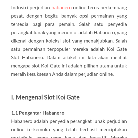
Industri perjudian
habanero
online terus berkembang
pesat, dengan begitu banyak opsi permainan yang
tersedia bagi para pemain. Salah satu penyedia
perangkat lunak yang menonjol adalah Habanero, yang
dikenal dengan koleksi slot yang menakjubkan. Salah
satu permainan terpopuler mereka adalah Koi Gate
Slot Habanero. Dalam artikel ini, kita akan melihat
mengapa slot Koi Gate ini adalah pilihan utama untuk
meraih kesuksesan Anda dalam perjudian online.
I. Mengenal Slot Koi Gate
1.1 Pengantar Habanero
Habanero adalah penyedia perangkat lunak perjudian
online terkemuka yang telah berhasil menciptakan
portofolio game yang kaya dan inovatif. Mereka