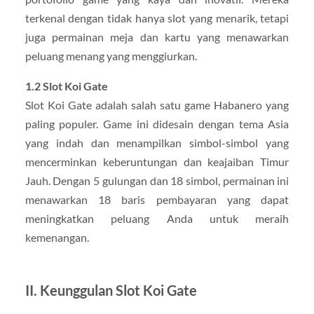
terkenal dengan tidak hanya slot yang menarik, tetapi
juga permainan meja dan kartu yang menawarkan
peluang menang yang menggiurkan.
1.2 Slot Koi Gate
Slot Koi Gate adalah salah satu game Habanero yang
paling populer. Game ini didesain dengan tema Asia
yang indah dan menampilkan simbol-simbol yang
mencerminkan keberuntungan dan keajaiban Timur
Jauh. Dengan 5 gulungan dan 18 simbol, permainan ini
menawarkan 18 baris pembayaran yang dapat
meningkatkan peluang Anda untuk meraih
kemenangan.
II. Keunggulan Slot Koi Gate