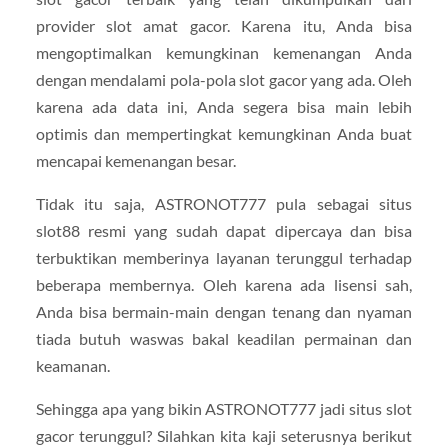
provider slot amat gacor. Karena itu, Anda bisa
mengoptimalkan kemungkinan kemenangan Anda
dengan mendalami pola-pola slot gacor yang ada. Oleh
karena ada data ini, Anda segera bisa main lebih
optimis dan mempertingkat kemungkinan Anda buat
mencapai kemenangan besar.
Tidak itu saja, ASTRONOT777 pula sebagai situs
slot88 resmi yang sudah dapat dipercaya dan bisa
terbuktikan memberinya layanan terunggul terhadap
beberapa membernya. Oleh karena ada lisensi sah,
Anda bisa bermain-main dengan tenang dan nyaman
tiada butuh waswas bakal keadilan permainan dan
keamanan.
Sehingga apa yang bikin ASTRONOT777 jadi situs slot
gacor terunggul? Silahkan kita kaji seterusnya berikut