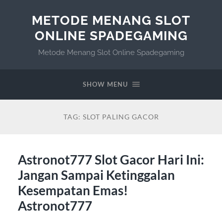
METODE MENANG SLOT
ONLINE SPADEGAMING
Metode Menang Slot Online Spadegaming
SHOW MENU
TAG:
SLOT PALING GACOR
Astronot777 Slot Gacor Hari Ini:
Jangan Sampai Ketinggalan
Kesempatan Emas!
Astronot777