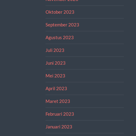
Oktober 2023
September 2023
Agustus 2023
Juli 2023
Juni 2023
Mei 2023
April 2023
Maret 2023
Februari 2023
Januari 2023