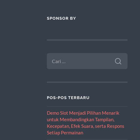
SPONSOR BY
CARI
UNTUK:
POS-POS TERBARU
Demo Slot Menjadi Pilihan Menarik
untuk Membandingkan Tampilan,
Kecepatan, Efek Suara, serta Respons
Setiap Permainan