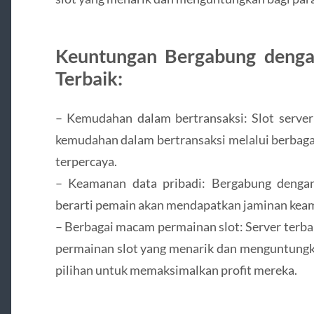
Keuntungan Bergabung denga
Terbaik:
– Kemudahan dalam bertransaksi: Slot serv
kemudahan dalam bertransaksi melalui berbag
terpercaya.
– Keamanan data pribadi: Bergabung dengan
berarti pemain akan mendapatkan jaminan keam
– Berbagai macam permainan slot: Server terb
permainan slot yang menarik dan menguntungk
pilihan untuk memaksimalkan profit mereka.