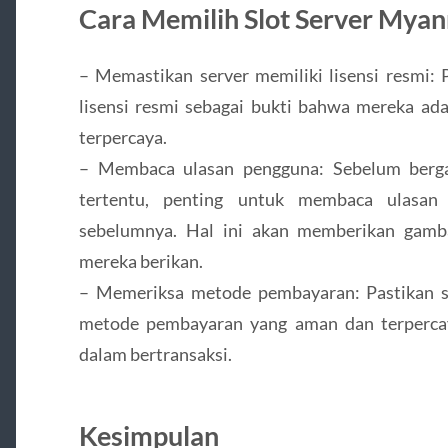
Cara Memilih Slot Server Myan
– Memastikan server memiliki lisensi resmi: P
lisensi resmi sebagai bukti bahwa mereka ada
terpercaya.
– Membaca ulasan pengguna: Sebelum berg
tertentu, penting untuk membaca ulasan
sebelumnya. Hal ini akan memberikan gamba
mereka berikan.
– Memeriksa metode pembayaran: Pastikan 
metode pembayaran yang aman dan terperc
dalam bertransaksi.
Kesimpulan