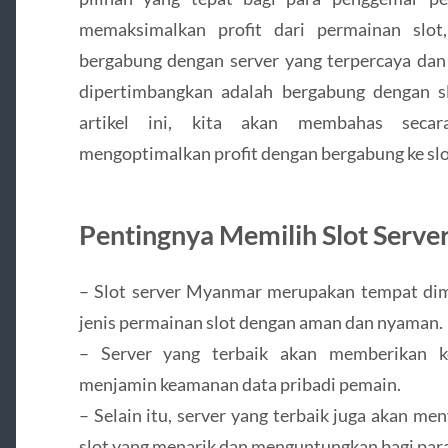
memaksimalkan profit dari permainan slot
bergabung dengan server yang terpercaya dan t
dipertimbangkan adalah bergabung dengan s
artikel ini, kita akan membahas seca
mengoptimalkan profit dengan bergabung ke slo
Pentingnya Memilih Slot Serve
– Slot server Myanmar merupakan tempat di
jenis permainan slot dengan aman dan nyaman.
– Server yang terbaik akan memberikan k
menjamin keamanan data pribadi pemain.
– Selain itu, server yang terbaik juga akan 
slot yang menarik dan menguntungkan bagi par