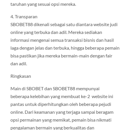
taruhan yang sesuai opsi mereka.
4. Transparan
SBOBET88 dikenali sebagai satu diantara website judi
online yang terbuka dan adil. Mereka sediakan
informasi mengenai semua transaksi bisnis dan hasil
laga dengan jelas dan terbuka, hingga beberapa pemain
bisa pastikan jika mereka bermain-main dengan fair
dan adil.
Ringkasan
Main di SBOBET dan SBOBET88 mempunyai
beberapa kelebihan yang membuat ke-2 website ini
pantas untuk diperhitungkan oleh beberapa pejudi
online. Dari keamanan yang terjaga sampai beragam
opsi permainan yang memikat, pemain bisa nikmati
pengalaman bermain yang berkualitas dan