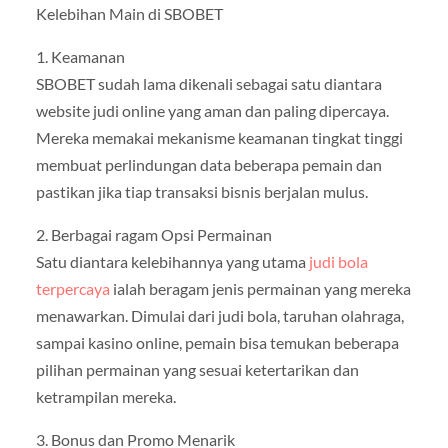
Kelebihan Main di SBOBET
1. Keamanan
SBOBET sudah lama dikenali sebagai satu diantara
website judi online yang aman dan paling dipercaya.
Mereka memakai mekanisme keamanan tingkat tinggi
membuat perlindungan data beberapa pemain dan
pastikan jika tiap transaksi bisnis berjalan mulus.
2. Berbagai ragam Opsi Permainan
Satu diantara kelebihannya yang utama
judi bola
terpercaya
ialah beragam jenis permainan yang mereka
menawarkan. Dimulai dari judi bola, taruhan olahraga,
sampai kasino online, pemain bisa temukan beberapa
pilihan permainan yang sesuai ketertarikan dan
ketrampilan mereka.
3. Bonus dan Promo Menarik