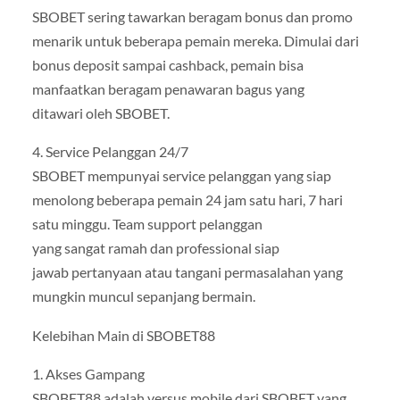
SBOBET sering tawarkan beragam bonus dan promo
menarik untuk beberapa pemain mereka. Dimulai dari
bonus deposit sampai cashback, pemain bisa
manfaatkan beragam penawaran bagus yang
ditawari oleh SBOBET.
4. Service Pelanggan 24/7
SBOBET mempunyai service pelanggan yang siap
menolong beberapa pemain 24 jam satu hari, 7 hari
satu minggu. Team support pelanggan
yang sangat ramah dan professional siap
jawab pertanyaan atau tangani permasalahan yang
mungkin muncul sepanjang bermain.
Kelebihan Main di SBOBET88
1. Akses Gampang
SBOBET88 adalah versus mobile dari SBOBET yang