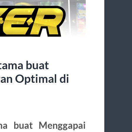
tama buat
an Optimal di
ama buat Menggapai