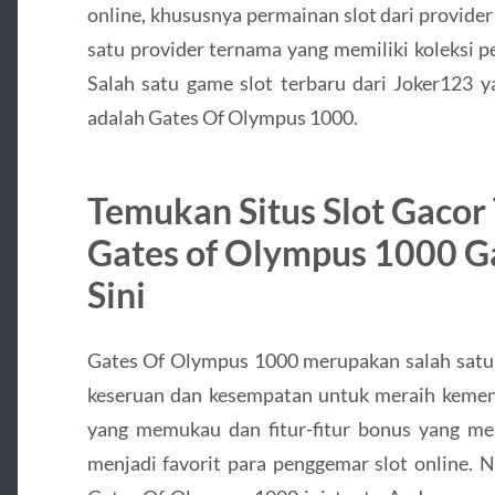
online, khususnya permainan slot dari provide
satu provider ternama yang memiliki koleksi p
Salah satu game slot terbaru dari Joker123 y
adalah Gates Of Olympus 1000.
Temukan Situs Slot Gacor
Gates of Olympus 1000 
Sini
Gates Of Olympus 1000 merupakan salah satu
keseruan dan kesempatan untuk meraih kemena
yang memukau dan fitur-fitur bonus yang men
menjadi favorit para penggemar slot online. 