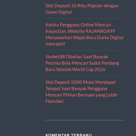
Slot Deposit 10 Ribu Populer dengan
Game Digital
Ketika Pengguna Online Mencari
Kepastian, Website RAJANAGA99
Menawarkan Wajah Baru Dunia Digital
Interaktif
Sbobet88 Dibahas Saat Banyak
Pecinta Bola Mencari Sudut Pandang
Baru Setelah World Cup 2026
Slot Deposit 5000 Mulai Mendapat
Tempat Saat Banyak Pengguna
Mencari Pilihan Bermain yang Lebih
Fleksibel
KOMENTAR TERBARU