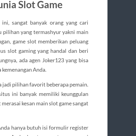
unia Slot Game
ini, sangat banyak orang yang cari
u pilihan yang termashyur yakni main
ngan, game slot memberikan peluang
tus slot gaming yang handal dan beri
ungnya, ada agen Joker123 yang bisa
ta kemenangan Anda.
 jadi pilihan favorit beberapa pemain.
itus ini banyak memiliki keunggulan
at merasai kesan main slot game sangat
nda hanya butuh isi formulir register