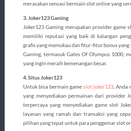
merasakan sensasi bermain slot online yang se
3. Joker123 Gaming
Joker123 Gaming merupakan provider game slo
memiliki reputasi yang baik di kalangan pen
grafis yang memukau dan fitur-fitur bonus yang
Gaming, termasuk Gates Of Olympus 1000, men
yang ingin meraih kemenangan besar.
4. Situs Joker123
Untuk bisa bermain game
slot joker123
, Anda 
yang menyediakan permainan dari provider Jok
terpercaya yang menyediakan game slot Joke
layanan yang ramah dan transaksi yang cepa
pilihan yang tepat untuk para penggemar slot on