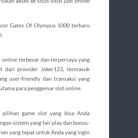
kan akses ke situs-situs judi online
 gacor Gates Of Olympus 1000 terbaru
i:
i online terbesar dan terpercaya yang
 dari provider Joker123, termasuk
g user-friendly dan transaksi yang
 utama para penggemar slot online.
 pilihan game slot yang bisa Anda
gan sistem yang fair play dan bonus-
ihan yang tepat untuk Anda yang ingin