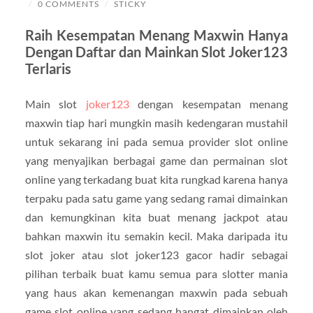
/
0 COMMENTS
/
STICKY
Raih Kesempatan Menang Maxwin Hanya
Dengan Daftar dan Mainkan Slot Joker123
Terlaris
Main slot
joker123
dengan kesempatan menang
maxwin tiap hari mungkin masih kedengaran mustahil
untuk sekarang ini pada semua provider slot online
yang menyajikan berbagai game dan permainan slot
online yang terkadang buat kita rungkad karena hanya
terpaku pada satu game yang sedang ramai dimainkan
dan kemungkinan kita buat menang jackpot atau
bahkan maxwin itu semakin kecil. Maka daripada itu
slot joker atau slot joker123 gacor hadir sebagai
pilihan terbaik buat kamu semua para slotter mania
yang haus akan kemenangan maxwin pada sebuah
game slot online yang sedang hangat dimainkan oleh